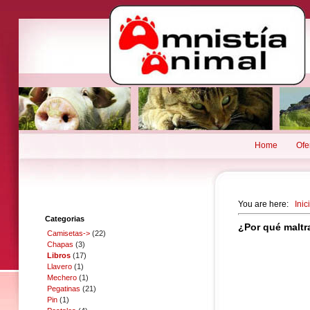
Home
Ofe
You are here:
Inic
Categorias
¿Por qué maltr
Camisetas->
(22)
Chapas
(3)
Libros
(17)
Llavero
(1)
Mechero
(1)
Pegatinas
(21)
Pin
(1)