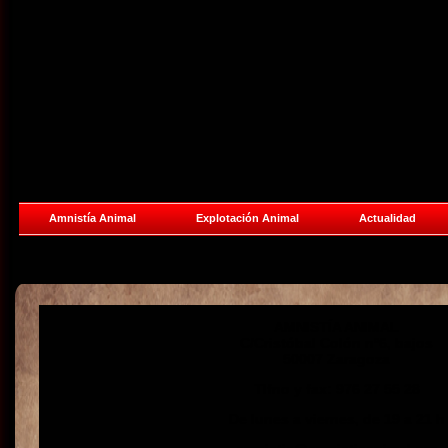
Amnistía Animal
Explotación Animal
Actualidad
AMNISTÍA ANIMAL
C/Cristóbal Colón nº6, bajos
50007 Zaragoza
Tlfno y fax: 976 27 55 28
De lunes a viernes, de 19 a 21 h